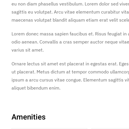
eu non diam phasellus vestibulum. Lorem dolor sed vive
sagittis eu volutpat. Arcu vitae elementum curabitur vita
maecenas volutpat blandit aliquam etiam erat velit scel
Lorem donec massa sapien faucibus et. Risus feugiat i
odio aenean. Convallis a cras semper auctor neque vit
varius sit amet.
Ornare lectus sit amet est placerat in egestas erat. Ege
ut placerat. Metus dictum at tempor commodo ullamcorper
ipsum a arcu cursus vitae congue. Elementum sagittis vit
aliquet bibendum enim.
Amenities