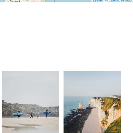
Leaflet
| ©
OpenStreetMap