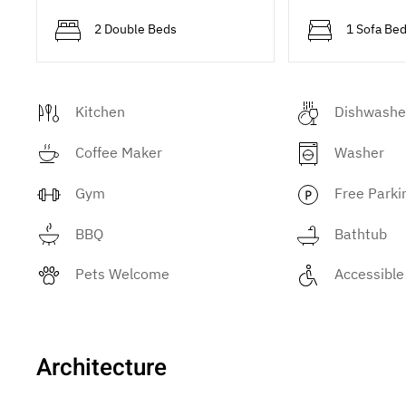
2 Double Beds
1 Sofa Be
Kitchen
Dishwashe
Coffee Maker
Washer
Gym
Free Parki
BBQ
Bathtub
Pets Welcome
Accessible
Architecture