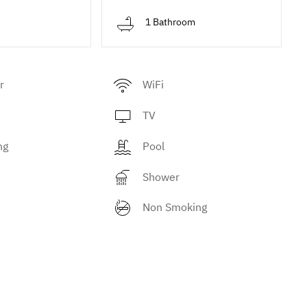
d
1 Bathroom
r
WiFi
TV
ng
Pool
Shower
Non Smoking