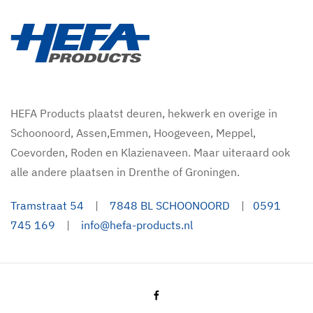
HEFA Products plaatst deuren, hekwerk en overige in
Schoonoord, Assen,Emmen, Hoogeveen, Meppel,
Coevorden, Roden en Klazienaveen. Maar uiteraard ook
alle andere plaatsen in Drenthe of Groningen.
Tramstraat 54
|
7848 BL SCHOONOORD
|
0591
745 169
|
info@hefa-products.nl