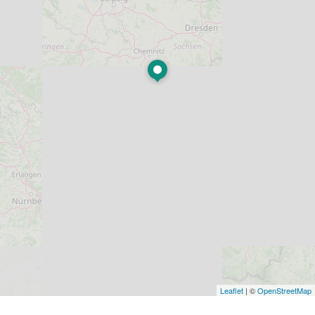
Leaflet
| ©
OpenStreetMap