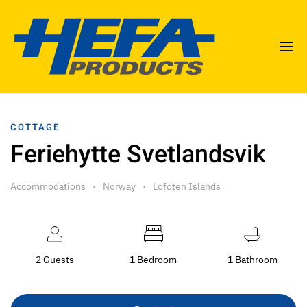
COTTAGE
Feriehytte Svetlandsvik
Accommodations
Norway
Lofoten Islands
2 Guests
1 Bedroom
1 Bathroom