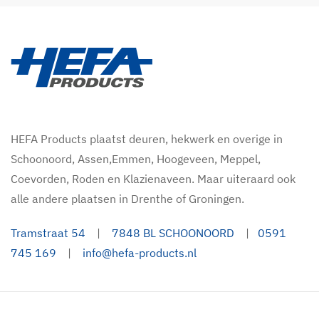
HEFA Products plaatst deuren, hekwerk en overige in
Schoonoord, Assen,Emmen, Hoogeveen, Meppel,
Coevorden, Roden en Klazienaveen. Maar uiteraard ook
alle andere plaatsen in Drenthe of Groningen.
Tramstraat 54
|
7848 BL SCHOONOORD
|
0591
745 169
|
info@hefa-products.nl