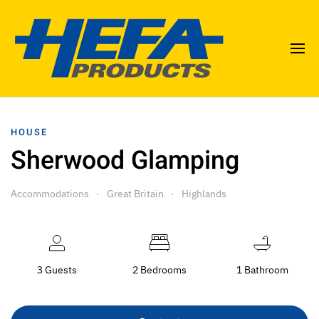
HOUSE
Sherwood Glamping
Accommodations
Great Britain
Highlands
3 Guests
2 Bedrooms
1 Bathroom