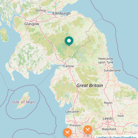
Leaflet
| ©
OpenStreetMap