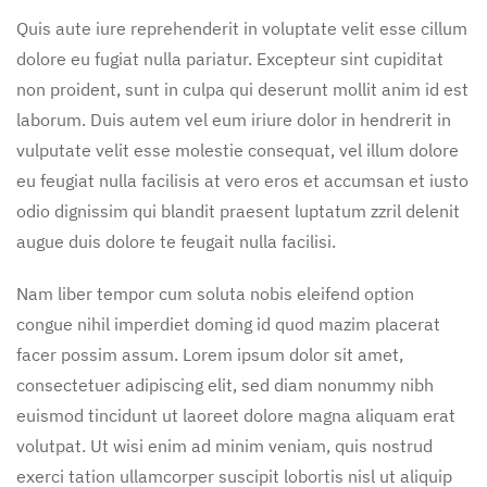
Quis aute iure reprehenderit in voluptate velit esse cillum
dolore eu fugiat nulla pariatur. Excepteur sint cupiditat
non proident, sunt in culpa qui deserunt mollit anim id est
laborum. Duis autem vel eum iriure dolor in hendrerit in
vulputate velit esse molestie consequat, vel illum dolore
eu feugiat nulla facilisis at vero eros et accumsan et iusto
odio dignissim qui blandit praesent luptatum zzril delenit
augue duis dolore te feugait nulla facilisi.
Nam liber tempor cum soluta nobis eleifend option
congue nihil imperdiet doming id quod mazim placerat
facer possim assum. Lorem ipsum dolor sit amet,
consectetuer adipiscing elit, sed diam nonummy nibh
euismod tincidunt ut laoreet dolore magna aliquam erat
volutpat. Ut wisi enim ad minim veniam, quis nostrud
exerci tation ullamcorper suscipit lobortis nisl ut aliquip