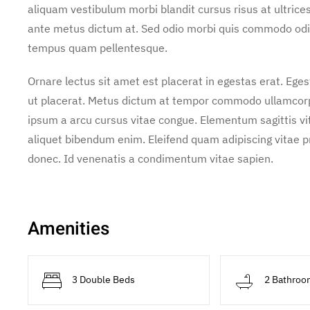
aliquam vestibulum morbi blandit cursus risus at ultrice
ante metus dictum at. Sed odio morbi quis commodo odi
tempus quam pellentesque.
Ornare lectus sit amet est placerat in egestas erat. Ege
ut placerat. Metus dictum at tempor commodo ullamcorper
ipsum a arcu cursus vitae congue. Elementum sagittis vit
aliquet bibendum enim. Eleifend quam adipiscing vitae pro
donec. Id venenatis a condimentum vitae sapien.
Amenities
3 Double Beds
2 Bathroo