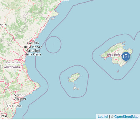
Leaflet
| ©
OpenStreetMap