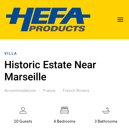
VILLA
Historic Estate Near
Marseille
Accommodations
France
French Riviera
10 Guests
4 Bedrooms
3 Bathrooms